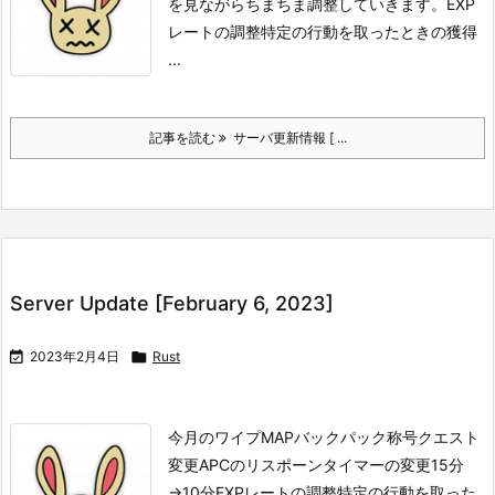
を見ながらちまちま調整していきます。
EXP
レートの調整
特定の行動を取ったときの獲得
...
記事を読む
サーバ更新情報 [ ...
Server Update [February 6, 2023]

2023年2月4日

Rust
今月のワイプMAP
バックパック
称号
クエスト
変更APCのリスポーンタイマーの変更
15分
→10分
EXPレートの調整
特定の行動を取った