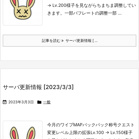
→ Lv.200
様子を見ながらちまちま調整してい
きます。
一部バフレートの調整
一部 ...
記事を読む
サーバ更新情報 [ ...
サーバ更新情報 [2023/3/3]

2023年3月3日

一般
今月のワイプMAP
バックパック
称号
クエスト
変更レベル上限の拡張
Lv.100 → Lv.150
様子