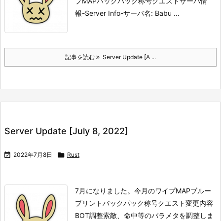
プMAP
バックパック
称号
クエスト
サーバ情
報-Server Info-
サーバ名: Babu ...
記事を読む
Server Update [A ...
Server Update [July 8, 2022]

2022年7月8日

Rust
7月になりました。
今月のワイプMAP
ブルー
プリント
バックパック
称号
クエスト
変更内容
BOT調整
索敵、命中等のパラメタを調整しま