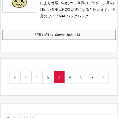
により修理中のため、
今月のプラグイン系の
細かい変更はPC復活後になると思います。
今
月のワイプMAP
バックパック ...
記事を読む
Server Update [J ...
«
‹
1
2
3
4
5
›
»