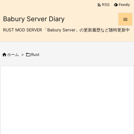

Feedly
RSS
Babury Server Diary

RUST MOD SERVER 「Babury Server」の更新履歴など随時更新中

メニュ


ホーム
>

Rust
サイド

前へ

次へ

検索