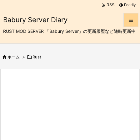

Feedly
RSS
Babury Server Diary

RUST MOD SERVER 「Babury Server」の更新履歴など随時更新中

メニュ


ホーム
>

Rust
サイド

前へ

次へ

検索