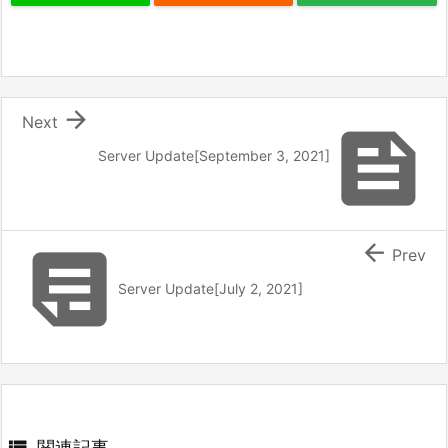

Next

Server Update[September 3, 2021]


Prev
Server Update[July 2, 2021]
関連記事